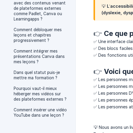
avec des contenus venant
💡 L’accessibi
de plateformes externes
(dyslexie, dys
comme Padlet, Canva ou
Learningapps ?
Comment débloquer mes
👉 Ce que 
leçons et chapitres
progressivement ?
✅ Une interface clai
✅ Des blocs faciles 
Comment intégrer mes
✅ Des fonctions uti
présentations Canva dans
mes leçons ?
👉 Voici qu
Dans quel statut puis-je
mettre ma formation ?
✅ Les personnes mal
✅ Les personnes mal
Pourquoi vaut-il mieux
✅ Les personnes DYS
héberger mes vidéos sur
des plateformes externes ?
✅ Les personnes épi
✅ Les personnes att
Comment insérer une vidéo
YouTube dans une leçon ?
💡 Nous avons un li