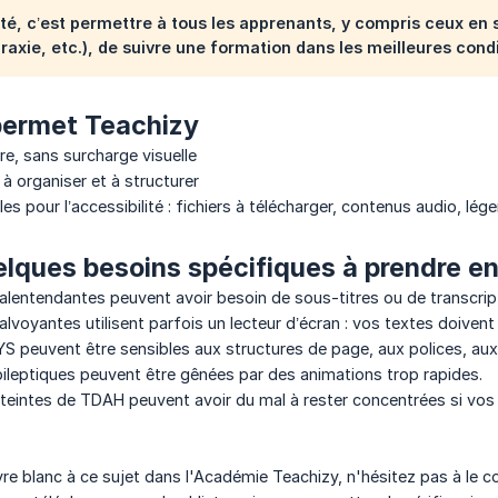
lité, c’est permettre à tous les apprenants, y compris ceux en
praxie, etc.), de suivre une formation dans les meilleures cond
permet Teachizy
re, sans surcharge visuelle
à organiser et à structurer
les pour l’accessibilité : fichiers à télécharger, contenus audio, l
elques besoins spécifiques à prendre en
entendantes peuvent avoir besoin de sous-titres ou de transcript
voyantes utilisent parfois un lecteur d’écran : vos textes doivent 
 peuvent être sensibles aux structures de page, aux polices, aux c
leptiques peuvent être gênées par des animations trop rapides.
eintes de TDAH peuvent avoir du mal à rester concentrées si vos 
vre blanc à ce sujet dans l'Académie Teachizy, n'hésitez pas à le co