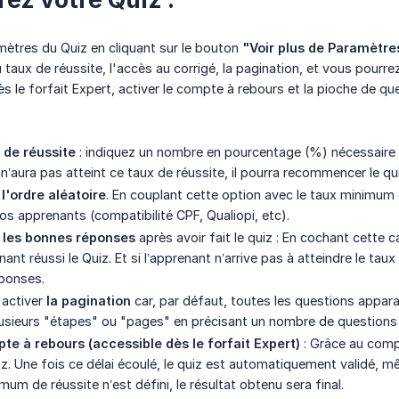
mètres du Quiz en cliquant sur le bouton
"Voir plus de Paramètre
u taux de réussite, l'accès au corrigé, la pagination, et vous pou
s le forfait Expert, activer le compte à rebours et la pioche de qu
de réussite
: indiquez un nombre en pourcentage (%) nécessaire po
 n’aura pas atteint ce taux de réussite, il pourra recommencer le q
l'ordre aléatoire
. En couplant cette option avec le taux minimum d
os apprenants (compatibilité CPF, Qualiopi, etc).
 les bonnes réponses
après avoir fait le quiz : En cochant cette 
ant réussi le Quiz. Et si l’apprenant n’arrive pas à atteindre le tau
éponses.
 activer
la pagination
car, par défaut, toutes les questions appara
lusieurs "étapes" ou "pages" en précisant un nombre de questions
pte à rebours (accessible dès le forfait Expert)
: Grâce au compt
iz. Une fois ce délai écoulé, le quiz est automatiquement validé, 
um de réussite n’est défini, le résultat obtenu sera final.