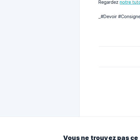
Regardez
notre tut
_#Devoir #Consigne
Vous ne trouvez pas ce