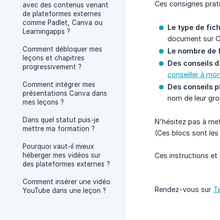
Ces consignes prati
avec des contenus venant
de plateformes externes
comme Padlet, Canva ou
Le type de fich
Learningapps ?
document sur C
Comment débloquer mes
Le nombre de f
leçons et chapitres
Des conseils d
progressivement ?
conseiller à mo
Comment intégrer mes
Des conseils p
présentations Canva dans
nom de leur gro
mes leçons ?
Dans quel statut puis-je
N'hésitez pas à met
mettre ma formation ?
(Ces blocs sont le
Pourquoi vaut-il mieux
héberger mes vidéos sur
Ces instructions et
des plateformes externes ?
Comment insérer une vidéo
Rendez-vous sur
T
YouTube dans une leçon ?