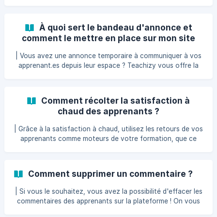
directement dans leur menu... Lisez cet article pour
découvrir comment vous en servir ! Dans l'onglet
Personnalisation de votre Menu Principal, cliquez sur
À quoi sert le bandeau d'annonce et
l'onglet Apprenants pour accéder à la section Vos
comment le mettre en place sur mon site
contenus Premium. Vous aurez juste à sélectionner le type
apprenant ?
de ressource (_lien
| Vous avez une annonce temporaire à communiquer à vos
apprenant.es depuis leur espace ? Teachizy vous offre la
possibilité de mettre en place un bandeau d'annonce !
Découvrez dans cet article comment utiliser cette
fonctionnalité ! Dans l'onglet Personnalisation de votre
Comment récolter la satisfaction à
Menu Principal, cliquez sur la rubrique Pages. De là,
chaud des apprenants ?
déroulez la section Général, et vous pourrez rédiger votre
bandeau d'annonce dans trois barres destinées à plusieurs
| Grâce à la satisfaction à chaud, utilisez les retours de vos
emplacements de la plateforme : ![](h
apprenants comme moteurs de votre formation, que ce
soit dans le cadre d'un lancement en bêta-test, par
exemple, ou tout au long de la vie de votre formation !
Désormais, vous pouvez solliciter vos apprenants pour
Comment supprimer un commentaire ?
qu'ils vous disent, en 1 clic, ce qu'ils ont pensé de chacune
de vos leçons. (Option disponible à partir du pack PRO).
| Si vous le souhaitez, vous avez la possibilité d'effacer les
Vous pouvez désormais récolter des avis à chaud sur
commentaires des apprenants sur la plateforme ! On vous
chaque leçon, pour savoir si vos formations plaisen
explique comment faire... Dans le Menu Principal, cliquez sur