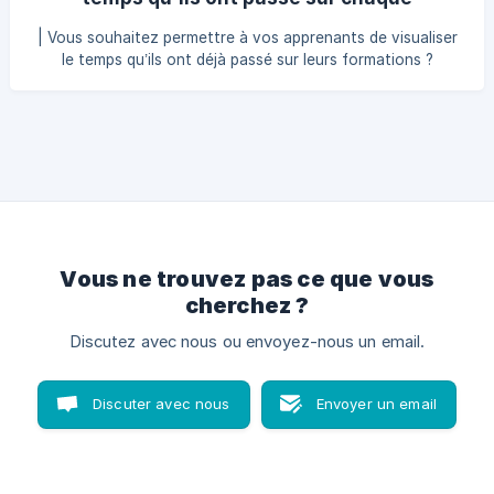
un mot apparaissant dans description courte de la
formation ?
formation recherchée 👉 **Ils pourront trier les form
| Vous souhaitez permettre à vos apprenants de visualiser
le temps qu’ils ont déjà passé sur leurs formations ?
Teachizy vous offre la possibilité d’afficher cette
information directement dans leur espace apprenant ! Pour
activer cette option, rendez-vous dans le menu
Personnalisation, puis cliquez sur l’onglet Espace apprenant
et rendez-vous dans la section Afficher le temps passé aux
apprenants. ![]
(https://storage.crisp.chat/users/helpdesk/website/-/d/1/c/2
/d1c26d5285ac0800/scre
Vous ne trouvez pas ce que vous
cherchez ?
Discutez avec nous ou envoyez-nous un email.
Discuter avec nous
Envoyer un email