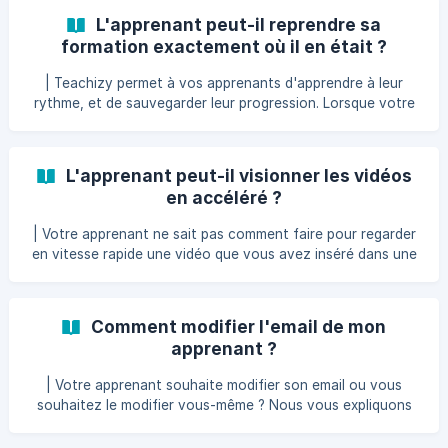
leçon". Cependant, cela est juste un marqueur pour faciliter
L'apprenant peut-il reprendre sa
le suivi de votre apprenant. Il pourra toujours retourner sur
formation exactement où il en était ?
cette leçon tant que vous ne lui bloquez pas manuellement
l'accès ! Cliquez [ici]
| Teachizy permet à vos apprenants d'apprendre à leur
(https://aide.teachizy.fr/fr/article/comment-suspendre-
rythme, et de sauvegarder leur progression. Lorsque votre
temporair
apprenant se connectera à son espace, il lui suffira
d'appuyer sur le bouton "Continuer" présent dans son
tableau de bord, concernant la formation de son choix. Il
L'apprenant peut-il visionner les vidéos
n'aura donc pas à rechercher la dernière leçon apprise pour
en accéléré ?
poursuivre sa formation. 🚨 Si l'apprenant ne marque pas
ses leçon
| Votre apprenant ne sait pas comment faire pour regarder
en vitesse rapide une vidéo que vous avez inséré dans une
de vos leçons ? Voici ce que vous pourrez lui expliquer !
Lors du visionnage de la vidéo, l'apprenant peut cliquer sur
l'icône "Paramètres" afin de choisir sa vitesse de lecture
Comment modifier l'email de mon
préférée. Il peut également utiliser les petits triangles ⏩ à
apprenant ?
droite de l’icône "paramètres" pour
| Votre apprenant souhaite modifier son email ou vous
souhaitez le modifier vous-même ? Nous vous expliquons
dans cet article comment faire pour mettre à jour cette
information. 💡Pour des raisons de sécurité, votre