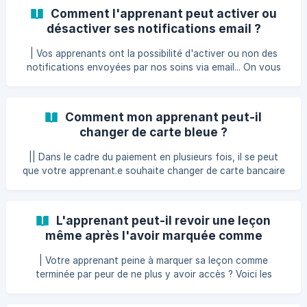
connecter à une des leçons de la formation de son choix.
Comment l'apprenant peut activer ou
Puis, il lui faudra cliquer sur l'onglet "Prise de notes" en
désactiver ses notifications email ?
haut de son écran. De là, il aura accès à un outil de
traitement de texte dans lequel il pourra prendre toutes les
| Vos apprenants ont la possibilité d'activer ou non des
notes nécessaires à l'apprentiss
notifications envoyées par nos soins via email... On vous
explique ici comment gérer ces notifications ! Une fois
connecté à son espace, votre apprenant peut cliquer en
haut à droite de son écran sur l'icône Mon compte. De là, il
Comment mon apprenant peut-il
devra se rendre sur les paramètres de son compte, puis
changer de carte bleue ?
dans la section Notifications. Il pourra alors cocher ou
décocher la case d'activation des notifications, et choisir
|| Dans le cadre du paiement en plusieurs fois, il se peut
les notifications spécifiques
que votre apprenant.e souhaite changer de carte bancaire
entre les échéances. Il/elle peut le faire simplement, en
toute autonomie, depuis son espace apprenant. Découvrez
comment dans cet article ! Une fois connecté à son
L'apprenant peut-il revoir une leçon
espace, l'apprenant clique sur Mon Compte puis Mes
même après l'avoir marquée comme
Achats. C'est dans l'onglet Moyens de paiement que
terminée ?
| Votre apprenant peine à marquer sa leçon comme
terminée par peur de ne plus y avoir accès ? Voici les
informations pour le/la rassurer ! En effet, une fois la leçon
terminée, l'apprenant doit cocher la case "J'ai terminé la