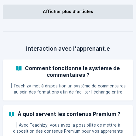
apprenant ne pourra pas changer son email sans faire appel
à vous. En effet, vous seul (ou les administrateurs de votre
Afficher plus d'articles
compte) pourrez modifier l'email d'un apprenant. Pour cela,
il vous faudra vous rendre dans le menu "Apprenant", afin
d'ouvrir la fiche de votre apprenan
Interaction avec l'apprenant.e
Comment fonctionne le système de
commentaires ?
| Teachizy met à disposition un système de commentaires
au sein des formations afin de faciliter l'échange entre
formateur et apprenants... On vous explique ici comment
vous servir de ce dispositif pédagogique ! 👉Du côté
apprenant, le système de commentaire est accessible dans
À quoi servent les contenus Premium ?
chacune des leçons de la formation acquise. Dans la leçon
travaillée, il suffit en effet à l'apprenant de cliquer sur le
| Avec Teachizy, vous avez la possibilité de mettre à
sous-onglet "Commentaires". Il pourra y poster ses
disposition des contenus Premium pour vos apprenants
questions et/ou ses remarques dans la barr