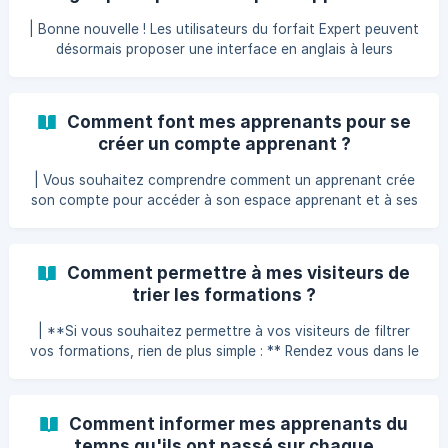
| Bonne nouvelle ! Les utilisateurs du forfait Expert peuvent
désormais proposer une interface en anglais à leurs
apprenants. Suivez ces étapes pour activer cette
fonctionnalité et personnaliser votre espace pour ainsi
délivrer vos formations en anglais pour l'ensemble de vos
Comment font mes apprenants pour se
apprenants. Pour activer l’anglais dans l’espace apprenant
créer un compte apprenant ?
avec le forfait Expert, rien de plus simple : Accédez au
menu Paramètres. Cliquez sur l'onglet Général. Faites
| Vous souhaitez comprendre comment un apprenant crée
défiler jusqu'à la section **Lang
son compte pour accéder à son espace apprenant et à ses
formations ? Ou bien vous voulez tester votre propre
parcours comme un apprenant pour vérifier l’expérience
côté utilisateur ? Vous êtes au bon endroit ! Lorsqu’un
Comment permettre à mes visiteurs de
apprenant acquiert une formation ou un pack de formation
trier les formations ?
L’achat (ou l’inscription gratuite) à une formation
déclenche automatiquement la création de son compte
| **Si vous souhaitez permettre à vos visiteurs de filtrer
apprenant. Voici les étapes que l’apprenant verra s’afficher
vos formations, rien de plus simple : ** Rendez vous dans le
menu "Personnalisation" / "Pages" / "Page d'accueil" pour
activer la "Recherche" et ainsi permettre à vos visiteurs de
trouver rapidement les formations qu'ils recherchent. 👉 Ils
Comment informer mes apprenants du
pourront filtrer les formations : En recherchant le nom, ou
temps qu'ils ont passé sur chaque